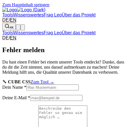
Zum Hauptinhalt springen
Tools
Wissenswertes
Frag Leo
Über das Projekt
DE
/
EN
⌘K
Tools
Wissenswertes
Frag Leo
Über das Projekt
DE
/
EN
Fehler melden
Du hast einen Fehler bei einem unserer Tools entdeckt? Danke, dass
du dir die Zeit nimmst, uns darauf aufmerksam zu machen! Deine
Meldung hilft uns, die Qualität unserer Datenbank zu verbessern.
🔧
CUBE CSS
Zum Tool →
Dein Name
*
Deine E-Mail
*