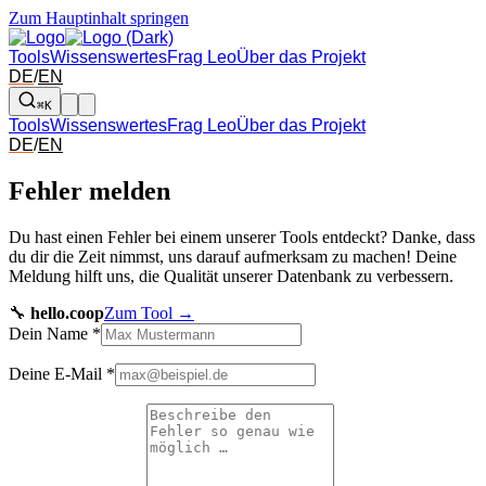
Zum Hauptinhalt springen
Tools
Wissenswertes
Frag Leo
Über das Projekt
DE
/
EN
⌘K
Tools
Wissenswertes
Frag Leo
Über das Projekt
DE
/
EN
Fehler melden
Du hast einen Fehler bei einem unserer Tools entdeckt? Danke, dass
du dir die Zeit nimmst, uns darauf aufmerksam zu machen! Deine
Meldung hilft uns, die Qualität unserer Datenbank zu verbessern.
🔧
hello.coop
Zum Tool →
Dein Name
*
Deine E-Mail
*