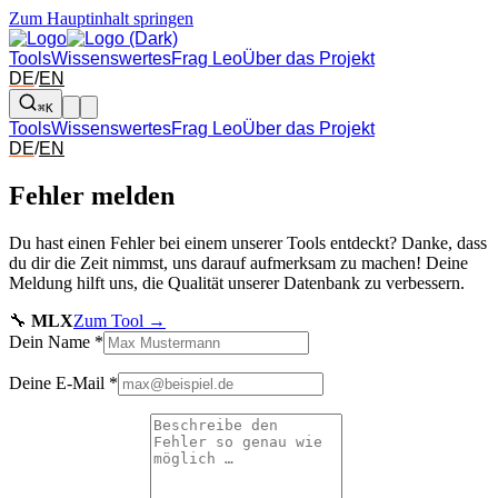
Zum Hauptinhalt springen
Tools
Wissenswertes
Frag Leo
Über das Projekt
DE
/
EN
⌘K
Tools
Wissenswertes
Frag Leo
Über das Projekt
DE
/
EN
Fehler melden
Du hast einen Fehler bei einem unserer Tools entdeckt? Danke, dass
du dir die Zeit nimmst, uns darauf aufmerksam zu machen! Deine
Meldung hilft uns, die Qualität unserer Datenbank zu verbessern.
🔧
MLX
Zum Tool →
Dein Name
*
Deine E-Mail
*