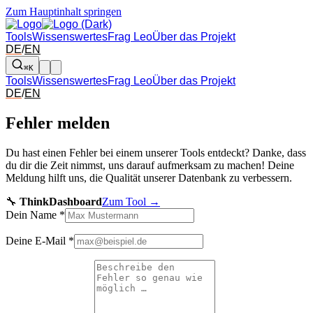
Zum Hauptinhalt springen
Tools
Wissenswertes
Frag Leo
Über das Projekt
DE
/
EN
⌘K
Tools
Wissenswertes
Frag Leo
Über das Projekt
DE
/
EN
Fehler melden
Du hast einen Fehler bei einem unserer Tools entdeckt? Danke, dass
du dir die Zeit nimmst, uns darauf aufmerksam zu machen! Deine
Meldung hilft uns, die Qualität unserer Datenbank zu verbessern.
🔧
ThinkDashboard
Zum Tool →
Dein Name
*
Deine E-Mail
*