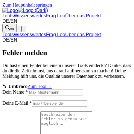
Zum Hauptinhalt springen
Tools
Wissenswertes
Frag Leo
Über das Projekt
DE
/
EN
⌘K
Tools
Wissenswertes
Frag Leo
Über das Projekt
DE
/
EN
Fehler melden
Du hast einen Fehler bei einem unserer Tools entdeckt? Danke, dass
du dir die Zeit nimmst, uns darauf aufmerksam zu machen! Deine
Meldung hilft uns, die Qualität unserer Datenbank zu verbessern.
🔧
Umbraco
Zum Tool →
Dein Name
*
Deine E-Mail
*