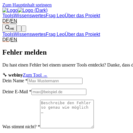
Zum Hauptinhalt springen
Tools
Wissenswertes
Frag Leo
Über das Projekt
DE
/
EN
⌘K
Tools
Wissenswertes
Frag Leo
Über das Projekt
DE
/
EN
Fehler melden
Du hast einen Fehler bei einem unserer Tools entdeckt? Danke, dass 
🔧
webiny
Zum Tool →
Dein Name
*
Deine E-Mail
*
Was stimmt nicht?
*