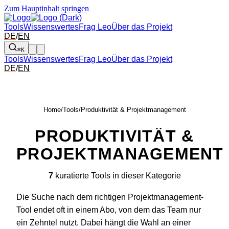
Zum Hauptinhalt springen
Tools
Wissenswertes
Frag Leo
Über das Projekt
DE
/
EN
⌘K
Tools
Wissenswertes
Frag Leo
Über das Projekt
DE
/
EN
Home
/
Tools
/
Produktivität & Projektmanagement
PRODUKTIVITÄT &
PROJEKTMANAGEMENT
7
kuratierte Tools in dieser Kategorie
Die Suche nach dem richtigen Projektmanagement-
Tool endet oft in einem Abo, von dem das Team nur
ein Zehntel nutzt. Dabei hängt die Wahl an einer