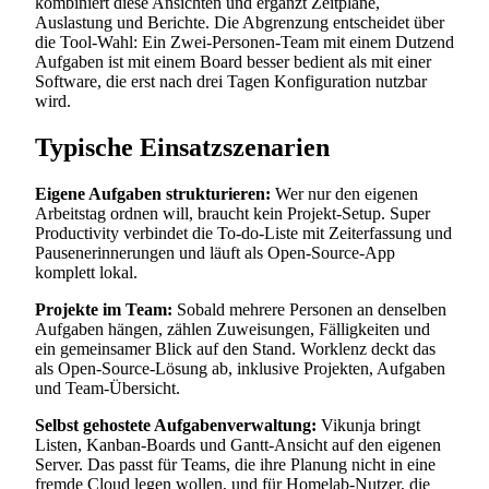
kombiniert diese Ansichten und ergänzt Zeitpläne,
Auslastung und Berichte. Die Abgrenzung entscheidet über
die Tool-Wahl: Ein Zwei-Personen-Team mit einem Dutzend
Aufgaben ist mit einem Board besser bedient als mit einer
Software, die erst nach drei Tagen Konfiguration nutzbar
wird.
Typische Einsatzszenarien
Eigene Aufgaben strukturieren:
Wer nur den eigenen
Arbeitstag ordnen will, braucht kein Projekt-Setup. Super
Productivity verbindet die To-do-Liste mit Zeiterfassung und
Pausenerinnerungen und läuft als Open-Source-App
komplett lokal.
Projekte im Team:
Sobald mehrere Personen an denselben
Aufgaben hängen, zählen Zuweisungen, Fälligkeiten und
ein gemeinsamer Blick auf den Stand. Worklenz deckt das
als Open-Source-Lösung ab, inklusive Projekten, Aufgaben
und Team-Übersicht.
Selbst gehostete Aufgabenverwaltung:
Vikunja bringt
Listen, Kanban-Boards und Gantt-Ansicht auf den eigenen
Server. Das passt für Teams, die ihre Planung nicht in eine
fremde Cloud legen wollen, und für Homelab-Nutzer, die