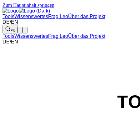
Zum Hauptinhalt springen
Tools
Wissenswertes
Frag Leo
Über das Projekt
DE
/
EN
⌘K
Tools
Wissenswertes
Frag Leo
Über das Projekt
DE
/
EN
T