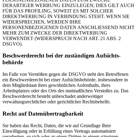
DERARTIGER WERBUNG EINZULEGEN; DIES GILT AUCH
FÜR DAS PROFILING, SOWEIT ES MIT SOLCHER
DIREKTWERBUNG IN VERBINDUNG STEHT. WENN SIE
WIDERSPRECHEN, WERDEN IHRE
PERSONENBEZOGENEN DATEN ANSCHLIESSEND NICHT
MEHR ZUM ZWECKE DER DIREKTWERBUNG
VERWENDET (WIDERSPRUCH NACH ART. 21 ABS. 2
DSGVO).
Beschwerde­recht bei der zuständigen Aufsichts­
behörde
Im Falle von Verstößen gegen die DSGVO steht den Betroffenen
ein Beschwerderecht bei einer Aufsichtsbehörde, insbesondere in
dem Mitgliedstaat ihres gewöhnlichen Aufenthalts, ihres
Arbeitsplatzes oder des Orts des mutmaßlichen Verstoßes zu. Das
Beschwerderecht besteht unbeschadet anderweitiger
verwaltungsrechtlicher oder gerichtlicher Rechtsbehelfe.
Recht auf Daten­übertrag­barkeit
Sie haben das Recht, Daten, die wir auf Grundlage Ihrer
Einwilligung oder in Erfüllung eines Vertrags automatisiert
verarbeiten, an sich oder an einen Dritten in einem gängigen,