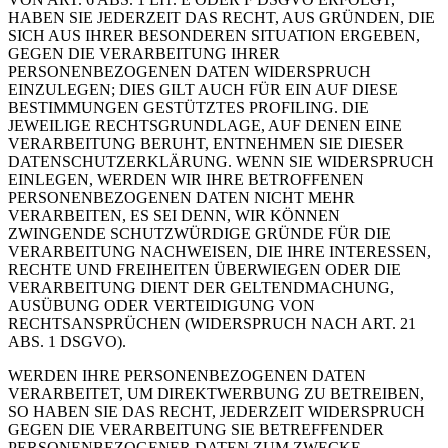
HABEN SIE JEDERZEIT DAS RECHT, AUS GRÜNDEN, DIE
SICH AUS IHRER BESONDEREN SITUATION ERGEBEN,
GEGEN DIE VERARBEITUNG IHRER
PERSONENBEZOGENEN DATEN WIDERSPRUCH
EINZULEGEN; DIES GILT AUCH FÜR EIN AUF DIESE
BESTIMMUNGEN GESTÜTZTES PROFILING. DIE
JEWEILIGE RECHTSGRUNDLAGE, AUF DENEN EINE
VERARBEITUNG BERUHT, ENTNEHMEN SIE DIESER
DATENSCHUTZERKLÄRUNG. WENN SIE WIDERSPRUCH
EINLEGEN, WERDEN WIR IHRE BETROFFENEN
PERSONENBEZOGENEN DATEN NICHT MEHR
VERARBEITEN, ES SEI DENN, WIR KÖNNEN
ZWINGENDE SCHUTZWÜRDIGE GRÜNDE FÜR DIE
VERARBEITUNG NACHWEISEN, DIE IHRE INTERESSEN,
RECHTE UND FREIHEITEN ÜBERWIEGEN ODER DIE
VERARBEITUNG DIENT DER GELTENDMACHUNG,
AUSÜBUNG ODER VERTEIDIGUNG VON
RECHTSANSPRÜCHEN (WIDERSPRUCH NACH ART. 21
ABS. 1 DSGVO).
WERDEN IHRE PERSONENBEZOGENEN DATEN
VERARBEITET, UM DIREKTWERBUNG ZU BETREIBEN,
SO HABEN SIE DAS RECHT, JEDERZEIT WIDERSPRUCH
GEGEN DIE VERARBEITUNG SIE BETREFFENDER
PERSONENBEZOGENER DATEN ZUM ZWECKE