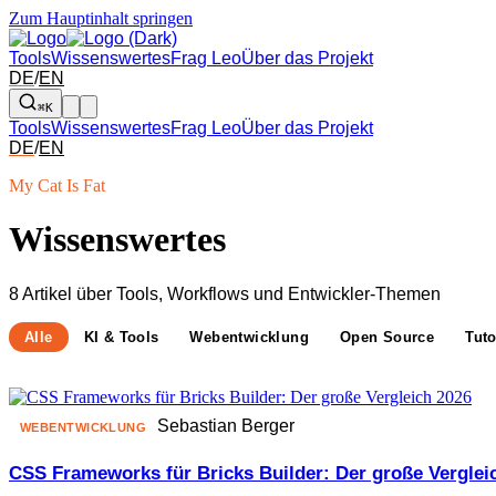
Zum Hauptinhalt springen
Tools
Wissenswertes
Frag Leo
Über das Projekt
DE
/
EN
⌘K
Tools
Wissenswertes
Frag Leo
Über das Projekt
DE
/
EN
My Cat Is Fat
Wissenswertes
8 Artikel über Tools, Workflows und Entwickler-Themen
Alle
KI & Tools
Webentwicklung
Open Source
Tuto
Sebastian Berger
WEBENTWICKLUNG
CSS Frameworks für Bricks Builder: Der große Verglei