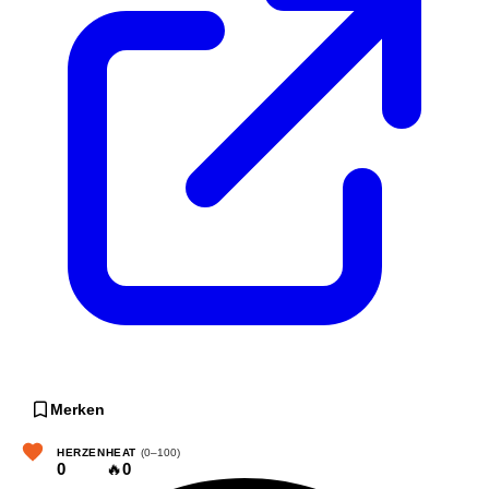
Merken
HERZEN
HEAT
(0–100)
0
🔥
0