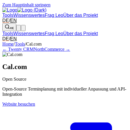
Zum Hauptinhalt springen
Tools
Wissenswertes
Frag Leo
Über das Projekt
DE
/
EN
⌘K
Tools
Wissenswertes
Frag Leo
Über das Projekt
DE
/
EN
Pfeil links und rechts: zum benachbarten Tool in der Übersicht wechsel
Home
/
Tools
/
Cal.com
← Twenty CRM
NorthCommerce →
Cal.com
Open Source
Open-Source Terminplanung mit individueller Anpassung und API-
Integration
Website besuchen