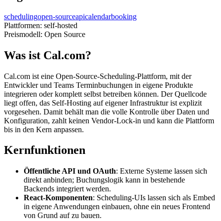
scheduling
open-source
api
calendar
booking
Plattformen:
self-hosted
Preismodell:
Open Source
Was ist Cal.com?
Cal.com ist eine Open-Source-Scheduling-Plattform, mit der
Entwickler und Teams Terminbuchungen in eigene Produkte
integrieren oder komplett selbst betreiben können. Der Quellcode
liegt offen, das Self-Hosting auf eigener Infrastruktur ist explizit
vorgesehen. Damit behält man die volle Kontrolle über Daten und
Konfiguration, zahlt keinen Vendor-Lock-in und kann die Plattform
bis in den Kern anpassen.
Kernfunktionen
Öffentliche API und OAuth
: Externe Systeme lassen sich
direkt anbinden; Buchungslogik kann in bestehende
Backends integriert werden.
React-Komponenten
: Scheduling-UIs lassen sich als Embed
in eigene Anwendungen einbauen, ohne ein neues Frontend
von Grund auf zu bauen.