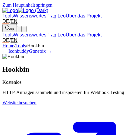
Zum Hauptinhalt springen
Tools
Wissenswertes
Frag Leo
Über das Projekt
DE
/
EN
⌘K
Tools
Wissenswertes
Frag Leo
Über das Projekt
DE
/
EN
Pfeil links und rechts: zum benachbarten Tool in der Übersicht wechsel
Home
/
Tools
/
Hookbin
← Iconbuddy
Gtmetrix →
Hookbin
Kostenlos
HTTP-Anfragen sammeln und inspizieren für Webhook-Testing
Website besuchen