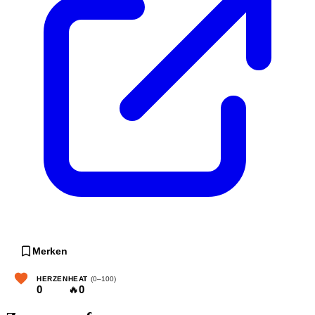
Merken
HERZEN
HEAT
(0–100)
0
🔥
0