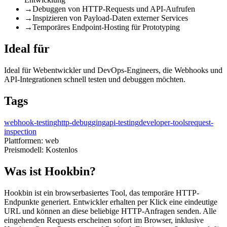
→
Debuggen von HTTP-Requests und API-Aufrufen
→
Inspizieren von Payload-Daten externer Services
→
Temporäres Endpoint-Hosting für Prototyping
Ideal für
Ideal für Webentwickler und DevOps-Engineers, die Webhooks und
API-Integrationen schnell testen und debuggen möchten.
Tags
webhook-testing
http-debugging
api-testing
developer-tools
request-
inspection
Plattformen:
web
Preismodell:
Kostenlos
Was ist Hookbin?
Hookbin ist ein browserbasiertes Tool, das temporäre HTTP-
Endpunkte generiert. Entwickler erhalten per Klick eine eindeutige
URL und können an diese beliebige HTTP-Anfragen senden. Alle
eingehenden Requests erscheinen sofort im Browser, inklusive