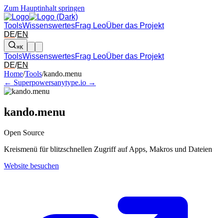
Zum Hauptinhalt springen
Tools
Wissenswertes
Frag Leo
Über das Projekt
DE
/
EN
⌘K
Tools
Wissenswertes
Frag Leo
Über das Projekt
DE
/
EN
Pfeil links und rechts: zum benachbarten Tool in der Übersicht wechsel
Home
/
Tools
/
kando.menu
← Superpowers
anytype.io →
kando.menu
Open Source
Kreismenü für blitzschnellen Zugriff auf Apps, Makros und Dateien
Website besuchen