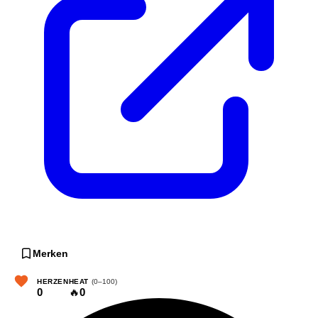
Merken
HERZEN
HEAT
(0–100)
0
🔥
0