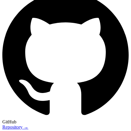
GitHub
Repository →