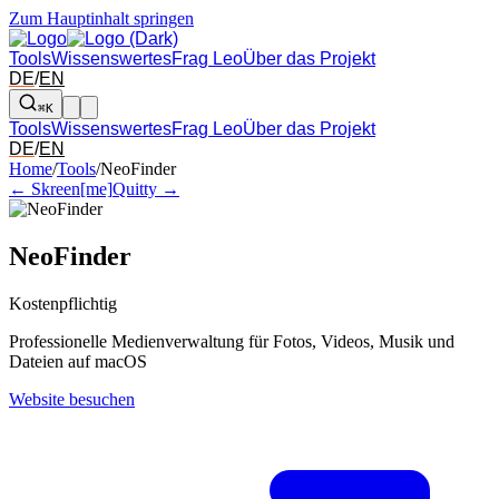
Zum Hauptinhalt springen
Tools
Wissenswertes
Frag Leo
Über das Projekt
DE
/
EN
⌘K
Tools
Wissenswertes
Frag Leo
Über das Projekt
DE
/
EN
Pfeil links und rechts: zum benachbarten Tool in der Übersicht wechsel
Home
/
Tools
/
NeoFinder
← Skreen[me]
Quitty →
NeoFinder
Kostenpflichtig
Professionelle Medienverwaltung für Fotos, Videos, Musik und
Dateien auf macOS
Website besuchen