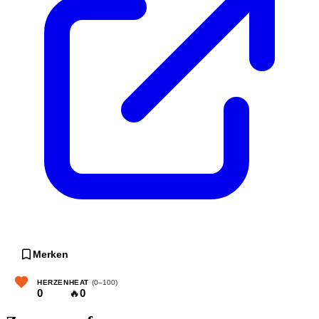
Merken
HERZEN
HEAT
(0–100)
0
🔥
0