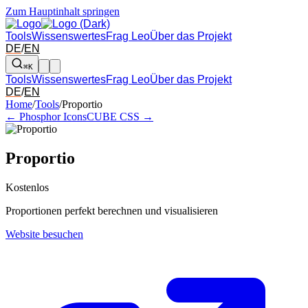
Zum Hauptinhalt springen
Tools
Wissenswertes
Frag Leo
Über das Projekt
DE
/
EN
⌘K
Tools
Wissenswertes
Frag Leo
Über das Projekt
DE
/
EN
Pfeil links und rechts: zum benachbarten Tool in der Übersicht wechsel
Home
/
Tools
/
Proportio
← Phosphor Icons
CUBE CSS →
Proportio
Kostenlos
Proportionen perfekt berechnen und visualisieren
Website besuchen