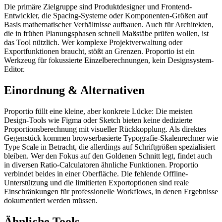
Die primäre Zielgruppe sind Produktdesigner und Frontend-
Entwickler, die Spacing-Systeme oder Komponenten-Größen auf
Basis mathematischer Verhältnisse aufbauen. Auch für Architekten,
die in frühen Planungsphasen schnell Maßstäbe prüfen wollen, ist
das Tool nützlich. Wer komplexe Projektverwaltung oder
Exportfunktionen braucht, stößt an Grenzen. Proportio ist ein
Werkzeug für fokussierte Einzelberechnungen, kein Designsystem-
Editor.
Einordnung & Alternativen
Proportio füllt eine kleine, aber konkrete Lücke: Die meisten
Design-Tools wie Figma oder Sketch bieten keine dedizierte
Proportionsberechnung mit visueller Rückkopplung. Als direktes
Gegenstück kommen browserbasierte Typografie-Skalenrechner wie
Type Scale in Betracht, die allerdings auf Schriftgrößen spezialisiert
bleiben. Wer den Fokus auf den Goldenen Schnitt legt, findet auch
in diversen Ratio-Calculatoren ähnliche Funktionen. Proportio
verbindet beides in einer Oberfläche. Die fehlende Offline-
Unterstützung und die limitierten Exportoptionen sind reale
Einschränkungen für professionelle Workflows, in denen Ergebnisse
dokumentiert werden müssen.
Ähnliche Tools