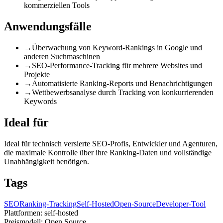
kommerziellen Tools
Anwendungsfälle
→
Überwachung von Keyword-Rankings in Google und
anderen Suchmaschinen
→
SEO-Performance-Tracking für mehrere Websites und
Projekte
→
Automatisierte Ranking-Reports und Benachrichtigungen
→
Wettbewerbsanalyse durch Tracking von konkurrierenden
Keywords
Ideal für
Ideal für technisch versierte SEO-Profis, Entwickler und Agenturen,
die maximale Kontrolle über ihre Ranking-Daten und vollständige
Unabhängigkeit benötigen.
Tags
SEO
Ranking-Tracking
Self-Hosted
Open-Source
Developer-Tool
Plattformen:
self-hosted
Preismodell:
Open Source