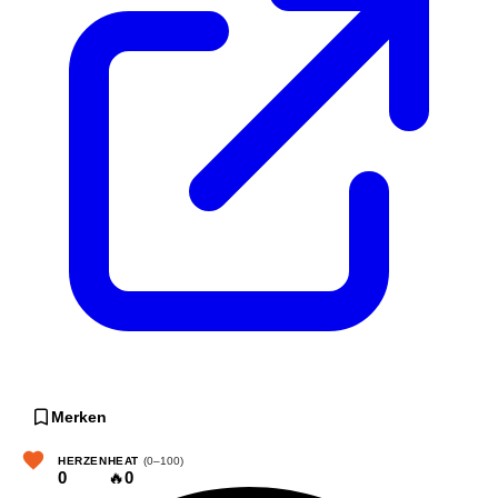
Merken
HERZEN
HEAT
(0–100)
0
🔥
0