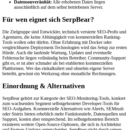
Datensouveränität:
Alle erhobenen Daten liegen
ausschließlich auf dem selbst betriebenen Server.
Für wen eignet sich SerpBear?
Die Zielgruppe sind Entwickler, technisch versierte SEO-Profis und
Agenturen, die keine Abhängigkeit von kommerziellen Ranking-
Tools wollen oder dürfen. Ohne Erfahrung mit Docker oder
vergleichbaren Deployment-Technologien wird das Setup zur ersten
Hürde. Auch die laufende Wartung, Updates und eventuelle
Fehlersuche liegen vollständig beim Betreiber. Community-Support
gibt es, er ist aber schmaler als bei etablierten kommerziellen
Plattformen. Wer das einkalkuliert und ohnehin eigene Server
betreibt, gewinnt ein Werkzeug ohne monatliche Rechnungen.
Einordnung & Alternativen
SerpBear gehört zur Kategorie der SEO-Monitoring-Tools, konkret
zum wachsenden Segment selbstgehosteter Developer-Tools für
SEO-Aufgaben. Kommerzielle Alternativen wie Ahrefs, SEMrush
oder Sistrix bieten erheblich mehr Funktionstiefe, Datenquellen und
Support, kosten aber entsprechend. Im selbstgehosteten Bereich
existieren weitere Open-Source-Optionen, die sich in Architektur
und Feature-Umfang unterscheiden. SerpBear sticht durch seinen