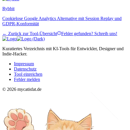
Rybbit
Cookielose Google Analytics Alternative mit Session Replay und
GDPR-Konformität
← Zurück zur Tool-Übersicht
Fehler gefunden? Schreib uns!
Kuratiertes Verzeichnis mit KI-Tools für Entwickler, Designer und
Indie-Hacker.
Impressum
Datenschutz
Tool einreichen
Fehler melden
© 2026 mycatisfat.de