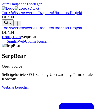
Zum Hauptinhalt springen
Tools
Wissenswertes
Frag Leo
Über das Projekt
DE
/
EN
⌘K
Tools
Wissenswertes
Frag Leo
Über das Projekt
DE
/
EN
Pfeil links und rechts: zum benachbarten Tool in der Übersicht wechsel
Home
/
Tools
/
SerpBear
← SimilarWeb
Uptime Kuma →
SerpBear
Open Source
Selbstgehostete SEO-Ranking-Überwachung für maximale
Kontrolle
Website besuchen