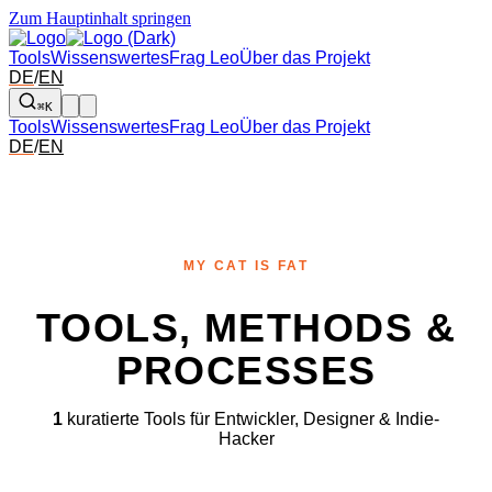
Zum Hauptinhalt springen
Tools
Wissenswertes
Frag Leo
Über das Projekt
DE
/
EN
⌘K
Tools
Wissenswertes
Frag Leo
Über das Projekt
DE
/
EN
MY CAT IS FAT
TOOLS, METHODS &
PROCESSES
1
kuratierte Tools für Entwickler, Designer & Indie-
Hacker