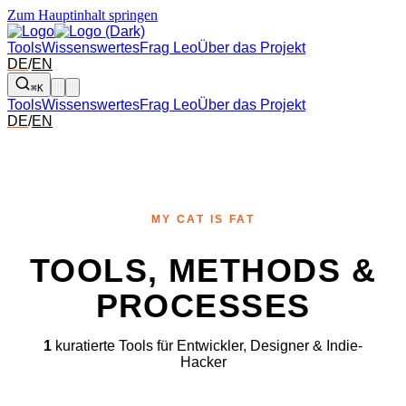
Zum Hauptinhalt springen
Tools
Wissenswertes
Frag Leo
Über das Projekt
DE
/
EN
⌘K
Tools
Wissenswertes
Frag Leo
Über das Projekt
DE
/
EN
MY CAT IS FAT
TOOLS, METHODS &
PROCESSES
1
kuratierte Tools für Entwickler, Designer & Indie-
Hacker