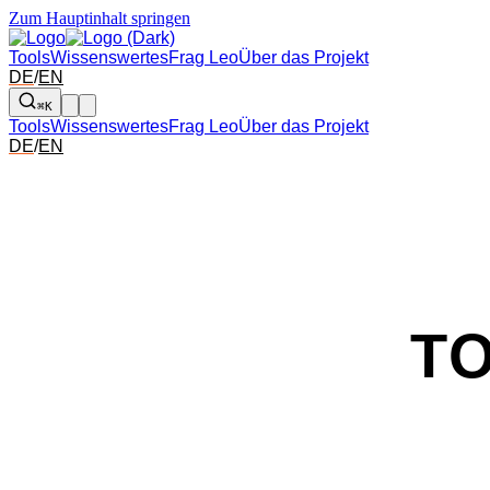
Zum Hauptinhalt springen
Tools
Wissenswertes
Frag Leo
Über das Projekt
DE
/
EN
⌘K
Tools
Wissenswertes
Frag Leo
Über das Projekt
DE
/
EN
T