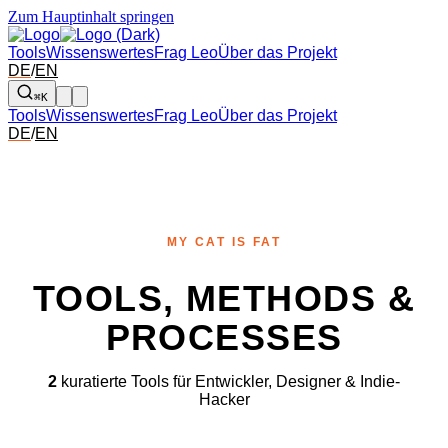
Zum Hauptinhalt springen
Tools
Wissenswertes
Frag Leo
Über das Projekt
DE
/
EN
⌘K
Tools
Wissenswertes
Frag Leo
Über das Projekt
DE
/
EN
MY CAT IS FAT
TOOLS, METHODS &
PROCESSES
2
kuratierte Tools für Entwickler, Designer & Indie-
Hacker