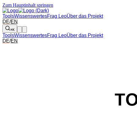
Zum Hauptinhalt springen
Tools
Wissenswertes
Frag Leo
Über das Projekt
DE
/
EN
⌘K
Tools
Wissenswertes
Frag Leo
Über das Projekt
DE
/
EN
T