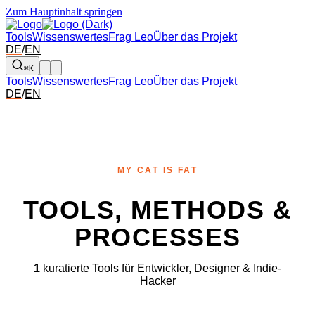
Zum Hauptinhalt springen
Tools
Wissenswertes
Frag Leo
Über das Projekt
DE
/
EN
⌘K
Tools
Wissenswertes
Frag Leo
Über das Projekt
DE
/
EN
MY CAT IS FAT
TOOLS, METHODS &
PROCESSES
1
kuratierte Tools für Entwickler, Designer & Indie-
Hacker