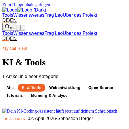
Zum Hauptinhalt springen
Tools
Wissenswertes
Frag Leo
Über das Projekt
DE
/
EN
⌘K
Tools
Wissenswertes
Frag Leo
Über das Projekt
DE
/
EN
My Cat Is Fat
KI & Tools
1 Artikel in dieser Kategorie
Alle
KI & Tools
Webentwicklung
Open Source
Tutorials
Meinung & Analyse
02. April 2026
·
Sebastian Berger
KI & TOOLS