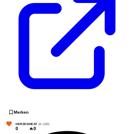
Merken
HERZEN
HEAT
(0–100)
0
🔥
0