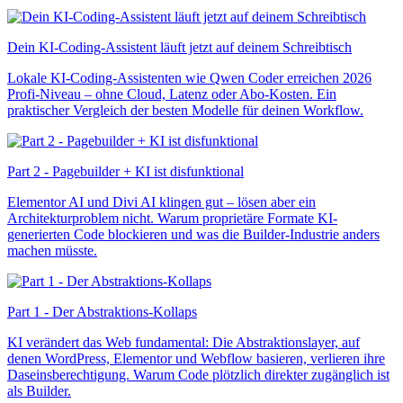
Dein KI-Coding-Assistent läuft jetzt auf deinem Schreibtisch
Lokale KI-Coding-Assistenten wie Qwen Coder erreichen 2026
Profi-Niveau – ohne Cloud, Latenz oder Abo-Kosten. Ein
praktischer Vergleich der besten Modelle für deinen Workflow.
Part 2 - Pagebuilder + KI ist disfunktional
Elementor AI und Divi AI klingen gut – lösen aber ein
Architekturproblem nicht. Warum proprietäre Formate KI-
generierten Code blockieren und was die Builder-Industrie anders
machen müsste.
Part 1 - Der Abstraktions-Kollaps
KI verändert das Web fundamental: Die Abstraktionslayer, auf
denen WordPress, Elementor und Webflow basieren, verlieren ihre
Daseinsberechtigung. Warum Code plötzlich direkter zugänglich ist
als Builder.