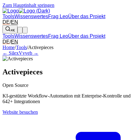
Zum Hauptinhalt springen
Tools
Wissenswertes
Frag Leo
Über das Projekt
DE
/
EN
⌘K
Tools
Wissenswertes
Frag Leo
Über das Projekt
DE
/
EN
Pfeil links und rechts: zum benachbarten Tool in der Übersicht wechsel
Home
/
Tools
/
Activepieces
← Silex
Vvveb →
Activepieces
Open Source
KI-gestützte Workflow-Automation mit Enterprise-Kontrolle und
642+ Integrationen
Website besuchen