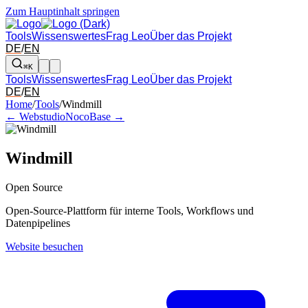
Zum Hauptinhalt springen
Tools
Wissenswertes
Frag Leo
Über das Projekt
DE
/
EN
⌘K
Tools
Wissenswertes
Frag Leo
Über das Projekt
DE
/
EN
Pfeil links und rechts: zum benachbarten Tool in der Übersicht wechsel
Home
/
Tools
/
Windmill
← Webstudio
NocoBase →
Windmill
Open Source
Open-Source-Plattform für interne Tools, Workflows und
Datenpipelines
Website besuchen