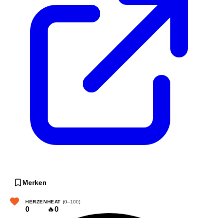
Merken
HERZEN
HEAT
(0–100)
0
🔥
0