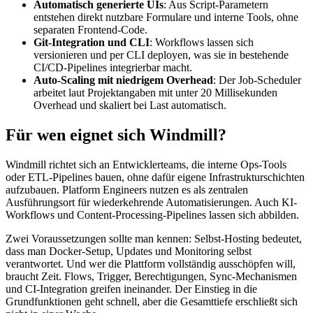
Automatisch generierte UIs
: Aus Script-Parametern
entstehen direkt nutzbare Formulare und interne Tools, ohne
separaten Frontend-Code.
Git-Integration und CLI
: Workflows lassen sich
versionieren und per CLI deployen, was sie in bestehende
CI/CD-Pipelines integrierbar macht.
Auto-Scaling mit niedrigem Overhead
: Der Job-Scheduler
arbeitet laut Projektangaben mit unter 20 Millisekunden
Overhead und skaliert bei Last automatisch.
Für wen eignet sich Windmill?
Windmill richtet sich an Entwicklerteams, die interne Ops-Tools
oder ETL-Pipelines bauen, ohne dafür eigene Infrastrukturschichten
aufzubauen. Platform Engineers nutzen es als zentralen
Ausführungsort für wiederkehrende Automatisierungen. Auch KI-
Workflows und Content-Processing-Pipelines lassen sich abbilden.
Zwei Voraussetzungen sollte man kennen: Selbst-Hosting bedeutet,
dass man Docker-Setup, Updates und Monitoring selbst
verantwortet. Und wer die Plattform vollständig ausschöpfen will,
braucht Zeit. Flows, Trigger, Berechtigungen, Sync-Mechanismen
und CI-Integration greifen ineinander. Der Einstieg in die
Grundfunktionen geht schnell, aber die Gesamttiefe erschließt sich