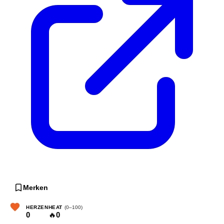
Merken
HERZEN
HEAT
(0–100)
0
🔥
0