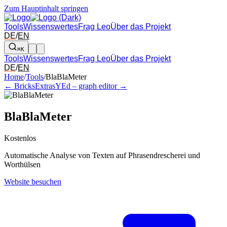
Zum Hauptinhalt springen
Tools
Wissenswertes
Frag Leo
Über das Projekt
DE
/
EN
⌘K
Tools
Wissenswertes
Frag Leo
Über das Projekt
DE
/
EN
Pfeil links und rechts: zum benachbarten Tool in der Übersicht wechsel
Home
/
Tools
/
BlaBlaMeter
← BricksExtras
YEd – graph editor →
BlaBlaMeter
Kostenlos
Automatische Analyse von Texten auf Phrasendrescherei und
Worthülsen
Website besuchen