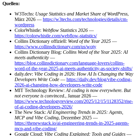
Quellen:
W3Techs:
Usage Statistics and Market Share of WordPress
,
März 2026 —
https://w3techs.com/technologies/details/cm-
wordpress
ColorWhistle:
Webflow Statistics 2026
—
https://colorwhistle.com/webflow-statistics/
Collins Dictionary offiziell:
Word of the Year 2025
—
https://www.collinsdictionary.com/us/woty
Collins Dictionary Blog:
Collins Word of the Year 2025: AI
meets authenticity
—
https://blog.collinsdictionary.com/language-lovers/collins-
word-of-the-year-2025-ai-meets-authenticity-as-society-shifts/
daily.dev:
Vibe Coding in 2026: How AI Is Changing the Way
Developers Write Code
—
https://daily.dev/blog/vibe-coding-
2026-ai-changing-how-developers-write-code
MIT Technology Review:
AI coding is now everywhere. But
not everyone is convinced.
, Januar 2026 —
https://www.technologyreview.com/2025/12/15/1128352/rise-
of-ai-coding-developers-2026/
The New Stack:
AI Engineering Trends in 2025: Agents,
MCP and Vibe Coding
, Dezember 2025 —
https://thenewstack.io/ai-engineering-trends-in-2025-agents-
mcp-and-vibe-coding/
Google Cloud:
Vibe Coding Explained: Tools and Guides
—