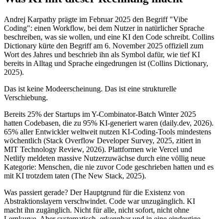
Andrej Karpathy prägte im Februar 2025 den Begriff "Vibe
Coding": einen Workflow, bei dem Nutzer in natürlicher Sprache
beschreiben, was sie wollen, und eine KI den Code schreibt. Collins
Dictionary kürte den Begriff am 6. November 2025 offiziell zum
Wort des Jahres und beschrieb ihn als Symbol dafür, wie tief KI
bereits in Alltag und Sprache eingedrungen ist (Collins Dictionary,
2025).
Das ist keine Modeerscheinung. Das ist eine strukturelle
Verschiebung.
Bereits 25% der Startups im Y-Combinator-Batch Winter 2025
hatten Codebasen, die zu 95% KI-generiert waren (daily.dev, 2026).
65% aller Entwickler weltweit nutzen KI-Coding-Tools mindestens
wöchentlich (Stack Overflow Developer Survey, 2025, zitiert in
MIT Technology Review, 2026). Plattformen wie Vercel und
Netlify meldeten massive Nutzerzuwächse durch eine völlig neue
Kategorie: Menschen, die nie zuvor Code geschrieben hatten und es
mit KI trotzdem taten (The New Stack, 2025).
Was passiert gerade? Der Hauptgrund für die Existenz von
Abstraktionslayern verschwindet. Code war unzugänglich. KI
macht ihn zugänglich. Nicht für alle, nicht sofort, nicht ohne
Lernkurve. Aber systematisch, erkennbar und in eine eindeutige