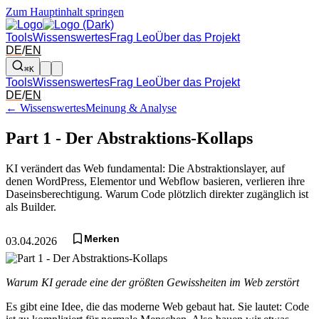
Zum Hauptinhalt springen
Tools
Wissenswertes
Frag Leo
Über das Projekt
DE
/
EN
⌘K
Tools
Wissenswertes
Frag Leo
Über das Projekt
DE
/
EN
← Wissenswertes
Meinung & Analyse
Part 1 - Der Abstraktions-Kollaps
KI verändert das Web fundamental: Die Abstraktionslayer, auf
denen WordPress, Elementor und Webflow basieren, verlieren ihre
Daseinsberechtigung. Warum Code plötzlich direkter zugänglich ist
als Builder.
Merken
03.04.2026
Warum KI gerade eine der größten Gewissheiten im Web zerstört
Es gibt eine Idee, die das moderne Web gebaut hat. Sie lautet: Code