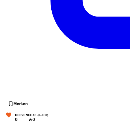
Merken
HERZEN
HEAT
(0–100)
0
🔥
0