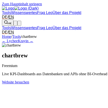
Zum Hauptinhalt springen
Tools
Wissenswertes
Frag Leo
Über das Projekt
DE
/
EN
⌘K
Tools
Wissenswertes
Frag Leo
Über das Projekt
DE
/
EN
Pfeil links und rechts: zum benachbarten Tool in der Übersicht wechsel
Home
/
Tools
/
chartbrew
← Lychee
Krayin →
chartbrew
Freemium
Live KPI-Dashboards aus Datenbanken und APIs ohne BI-Overhead e
Website besuchen