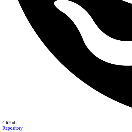
GitHub
Repository →