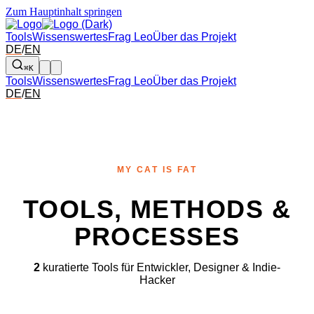
Zum Hauptinhalt springen
Tools
Wissenswertes
Frag Leo
Über das Projekt
DE
/
EN
⌘K
Tools
Wissenswertes
Frag Leo
Über das Projekt
DE
/
EN
MY CAT IS FAT
TOOLS, METHODS &
PROCESSES
2
kuratierte Tools für Entwickler, Designer & Indie-
Hacker