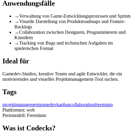
Anwendungsfälle
→
Verwaltung von Game-Entwicklungsprozessen und Sprints
→
Visuelle Darstellung von Produktroadmaps und Feature-
Backlogs
→
Collaboration zwischen Designern, Programmierern und
Künstlern
→
Tracking von Bugs und technischen Aufgaben im
spielerischen Format
Ideal für
Gamedev-Studios, kreative Teams und agile Entwickler, die ein
motivierendes und visuelles Projektmanagement-Tool suchen.
Tags
projektmanagement
gamedev
kanban
collaboration
freemium
Plattformen:
web
Preismodell:
Freemium
Was ist Codecks?