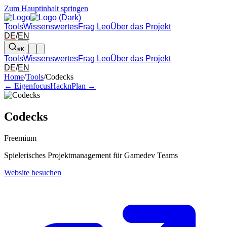
Zum Hauptinhalt springen
Tools
Wissenswertes
Frag Leo
Über das Projekt
DE
/
EN
⌘K
Tools
Wissenswertes
Frag Leo
Über das Projekt
DE
/
EN
Pfeil links und rechts: zum benachbarten Tool in der Übersicht wechsel
Home
/
Tools
/
Codecks
← Eigenfocus
HacknPlan →
Codecks
Freemium
Spielerisches Projektmanagement für Gamedev Teams
Website besuchen