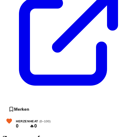
Merken
HERZEN
HEAT
(0–100)
0
🔥
0