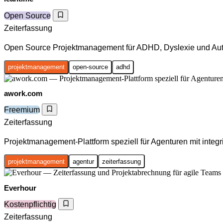
Open Source
Zeiterfassung
Open Source Projektmanagement für ADHD, Dyslexie und Au
projektmanagement
open-source
adhd
awork.com
Freemium
Zeiterfassung
Projektmanagement-Plattform speziell für Agenturen mit integri
projektmanagement
agentur
zeiterfassung
Everhour
Kostenpflichtig
Zeiterfassung