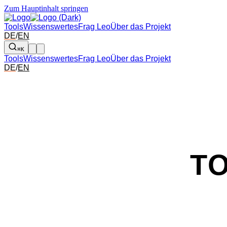
Zum Hauptinhalt springen
Tools
Wissenswertes
Frag Leo
Über das Projekt
DE
/
EN
⌘K
Tools
Wissenswertes
Frag Leo
Über das Projekt
DE
/
EN
T