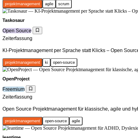
projektmanagement
agile
scrum
Taskosaur
Open Source
Zeiterfassung
KI-Projektmanagement per Sprache statt Klicks – Open Sourc
projektmanagement
ki
open-source
OpenProject
Freemium
Zeiterfassung
Open Source Projektmanagement für klassische, agile und hy
projektmanagement
open-source
agile
leantime