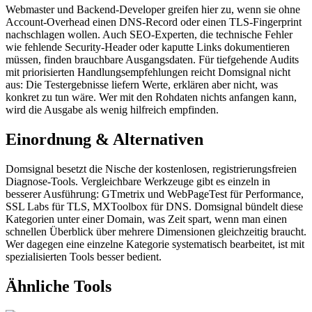
Webmaster und Backend-Developer greifen hier zu, wenn sie ohne
Account-Overhead einen DNS-Record oder einen TLS-Fingerprint
nachschlagen wollen. Auch SEO-Experten, die technische Fehler
wie fehlende Security-Header oder kaputte Links dokumentieren
müssen, finden brauchbare Ausgangsdaten. Für tiefgehende Audits
mit priorisierten Handlungsempfehlungen reicht Domsignal nicht
aus: Die Testergebnisse liefern Werte, erklären aber nicht, was
konkret zu tun wäre. Wer mit den Rohdaten nichts anfangen kann,
wird die Ausgabe als wenig hilfreich empfinden.
Einordnung & Alternativen
Domsignal besetzt die Nische der kostenlosen, registrierungsfreien
Diagnose-Tools. Vergleichbare Werkzeuge gibt es einzeln in
besserer Ausführung: GTmetrix und WebPageTest für Performance,
SSL Labs für TLS, MXToolbox für DNS. Domsignal bündelt diese
Kategorien unter einer Domain, was Zeit spart, wenn man einen
schnellen Überblick über mehrere Dimensionen gleichzeitig braucht.
Wer dagegen eine einzelne Kategorie systematisch bearbeitet, ist mit
spezialisierten Tools besser bedient.
Ähnliche Tools