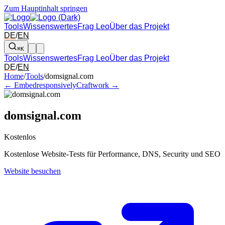
Zum Hauptinhalt springen
Tools
Wissenswertes
Frag Leo
Über das Projekt
DE
/
EN
⌘K
Tools
Wissenswertes
Frag Leo
Über das Projekt
DE
/
EN
Pfeil links und rechts: zum benachbarten Tool in der Übersicht wechsel
Home
/
Tools
/
domsignal.com
← Embedresponsively
Craftwork →
domsignal.com
Kostenlos
Kostenlose Website-Tests für Performance, DNS, Security und SEO
Website besuchen