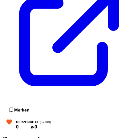
Merken
HERZEN
HEAT
(0–100)
0
🔥
0