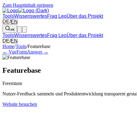
Zum Hauptinhalt springen
Tools
Wissenswertes
Frag Leo
Über das Projekt
DE
/
EN
⌘K
Tools
Wissenswertes
Frag Leo
Über das Projekt
DE
/
EN
Pfeil links und rechts: zum benachbarten Tool in der Übersicht wechsel
Home
/
Tools
/
Featurebase
← VueForm
Answer →
Featurebase
Freemium
Nutzer-Feedback sammeln und Produktentwicklung transparent gesta
Website besuchen