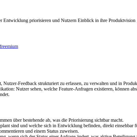
r Entwicklung priorisieren und Nutzern Einblick in ihre Produktvisio
freemium
zt, Nutzer-Feedback strukturiert zu erfassen, zu verwalten und in Prod
ation: Nutzer sehen, welche Feature-Anfragen existieren, können absti
indet.
immen über bestehende ab, was die Priorisierung sichtbar macht.
plant sind und welche sich in Entwicklung befinden, direkt einsehbar f
 kommentieren und einem Status zuweisen.
g, wenn sich der Status einer Anfrage ändert, was aktive Beteiligung f