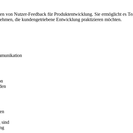
eren von Nutzer-Feedback für Produktentwicklung. Sie ermöglicht es T
rnehmen, die kundengetriebene Entwicklung praktizieren möchten.
mmunikation
on
den
ren
 sind
ung