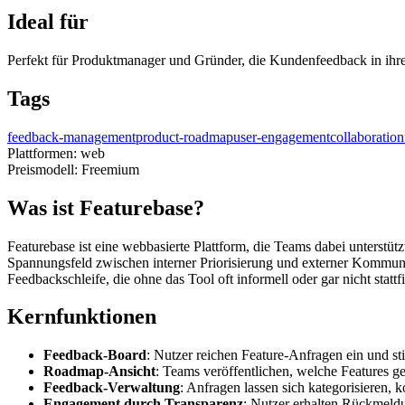
Ideal für
Perfekt für Produktmanager und Gründer, die Kundenfeedback in ihre
Tags
feedback-management
product-roadmap
user-engagement
collaboration
Plattformen:
web
Preismodell:
Freemium
Was ist Featurebase?
Featurebase ist eine webbasierte Plattform, die Teams dabei unterstüt
Spannungsfeld zwischen interner Priorisierung und externer Kommunik
Feedbackschleife, die ohne das Tool oft informell oder gar nicht stattf
Kernfunktionen
Feedback-Board
: Nutzer reichen Feature-Anfragen ein und st
Roadmap-Ansicht
: Teams veröffentlichen, welche Features ge
Feedback-Verwaltung
: Anfragen lassen sich kategorisieren,
Engagement durch Transparenz
: Nutzer erhalten Rückmeldun