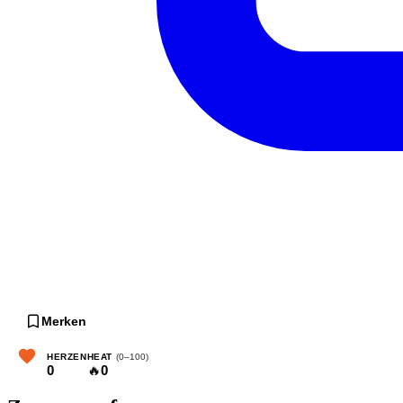
Merken
HERZEN
HEAT
(0–100)
0
🔥
0