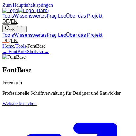
Zum Hauptinhalt springen
Tools
Wissenswertes
Frag Leo
Über das Projekt
DE
/
EN
⌘K
Tools
Wissenswertes
Frag Leo
Über das Projekt
DE
/
EN
Pfeil links und rechts: zum benachbarten Tool in der Übersicht wechsel
Home
/
Tools
/
FontBase
← FontBrief
Shots.so →
FontBase
Freemium
Professionelle Schriftverwaltung für Designer und Entwickler
Website besuchen