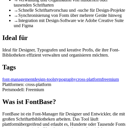
tausenden Schriftarten
→
Schnelle Schriftartvorschau und -suche für Design-Projekte
→
Synchronisierung von Fonts über mehrere Geräte hinweg
→
Integration mit Design-Software wie Adobe Creative Suite
und Figma
Ideal für
Ideal für Designer, Typografen und kreative Profis, die ihre Font-
Bibliotheken effizient verwalten und organisieren möchten.
Tags
font-management
design-tools
typography
cross-platform
freemium
Plattformen:
cross-platform
Preismodell:
Freemium
Was ist FontBase?
FontBase ist ein Font-Manager für Designer und Entwickler, die mit
großen Schriftartbibliotheken arbeiten. Das Tool läuft
plattformübergreifend und erlaubt es, Hunderte oder Tausende Fonts