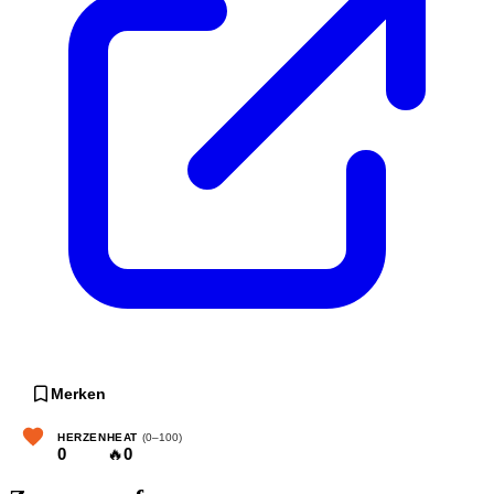
Merken
HERZEN
HEAT
(0–100)
0
🔥
0