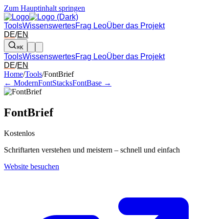
Zum Hauptinhalt springen
Tools
Wissenswertes
Frag Leo
Über das Projekt
DE
/
EN
⌘K
Tools
Wissenswertes
Frag Leo
Über das Projekt
DE
/
EN
Pfeil links und rechts: zum benachbarten Tool in der Übersicht wechsel
Home
/
Tools
/
FontBrief
← ModernFontStacks
FontBase →
FontBrief
Kostenlos
Schriftarten verstehen und meistern – schnell und einfach
Website besuchen