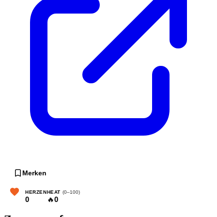
Merken
HERZEN
HEAT
(0–100)
0
🔥
0