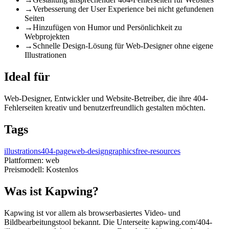
→
Verbesserung der User Experience bei nicht gefundenen
Seiten
→
Hinzufügen von Humor und Persönlichkeit zu
Webprojekten
→
Schnelle Design-Lösung für Web-Designer ohne eigene
Illustrationen
Ideal für
Web-Designer, Entwickler und Website-Betreiber, die ihre 404-
Fehlerseiten kreativ und benutzerfreundlich gestalten möchten.
Tags
illustrations
404-page
web-design
graphics
free-resources
Plattformen:
web
Preismodell:
Kostenlos
Was ist Kapwing?
Kapwing ist vor allem als browserbasiertes Video- und
Bildbearbeitungstool bekannt. Die Unterseite kapwing.com/404-