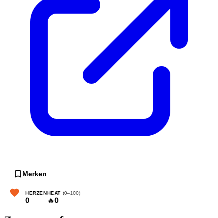
Merken
HERZEN
HEAT
(0–100)
0
🔥
0