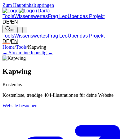
Zum Hauptinhalt springen
Tools
Wissenswertes
Frag Leo
Über das Projekt
DE
/
EN
⌘K
Tools
Wissenswertes
Frag Leo
Über das Projekt
DE
/
EN
Pfeil links und rechts: zum benachbarten Tool in der Übersicht wechsel
Home
/
Tools
/
Kapwing
← Streamline Icons
Itg →
Kapwing
Kostenlos
Kostenlose, trendige 404-Illustrationen für deine Website
Website besuchen