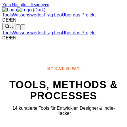
Zum Hauptinhalt springen
Tools
Wissenswertes
Frag Leo
Über das Projekt
DE
/
EN
⌘K
Tools
Wissenswertes
Frag Leo
Über das Projekt
DE
/
EN
MY CAT IS FAT
TOOLS, METHODS &
PROCESSES
14
kuratierte Tools für Entwickler, Designer & Indie-
Hacker