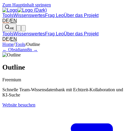
Zum Hauptinhalt springen
Tools
Wissenswertes
Frag Leo
Über das Projekt
DE
/
EN
⌘K
Tools
Wissenswertes
Frag Leo
Über das Projekt
DE
/
EN
Pfeil links und rechts: zum benachbarten Tool in der Übersicht wechsel
Home
/
Tools
/
Outline
← Obsidian
n8n →
Outline
Freemium
Schnelle Team-Wissensdatenbank mit Echtzeit-Kollaboration und
KI-Suche
Website besuchen