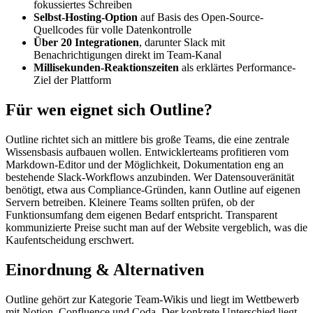
fokussiertes Schreiben
Selbst-Hosting-Option
auf Basis des Open-Source-
Quellcodes für volle Datenkontrolle
Über 20 Integrationen
, darunter Slack mit
Benachrichtigungen direkt im Team-Kanal
Millisekunden-Reaktionszeiten
als erklärtes Performance-
Ziel der Plattform
Für wen eignet sich Outline?
Outline richtet sich an mittlere bis große Teams, die eine zentrale
Wissensbasis aufbauen wollen. Entwicklerteams profitieren vom
Markdown-Editor und der Möglichkeit, Dokumentation eng an
bestehende Slack-Workflows anzubinden. Wer Datensouveränität
benötigt, etwa aus Compliance-Gründen, kann Outline auf eigenen
Servern betreiben. Kleinere Teams sollten prüfen, ob der
Funktionsumfang dem eigenen Bedarf entspricht. Transparent
kommunizierte Preise sucht man auf der Website vergeblich, was die
Kaufentscheidung erschwert.
Einordnung & Alternativen
Outline gehört zur Kategorie Team-Wikis und liegt im Wettbewerb
mit Notion, Confluence und Coda. Der konkrete Unterschied liegt