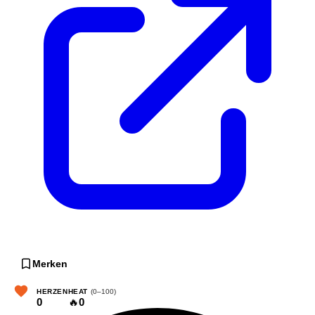
Merken
HERZEN
HEAT
(0–100)
0
🔥
0