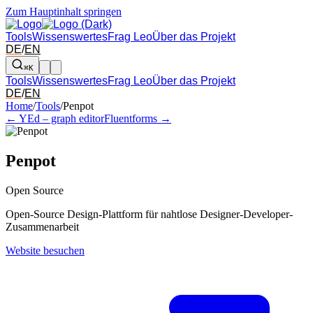
Zum Hauptinhalt springen
Tools
Wissenswertes
Frag Leo
Über das Projekt
DE
/
EN
⌘K
Tools
Wissenswertes
Frag Leo
Über das Projekt
DE
/
EN
Pfeil links und rechts: zum benachbarten Tool in der Übersicht wechsel
Home
/
Tools
/
Penpot
← YEd – graph editor
Fluentforms →
Penpot
Open Source
Open-Source Design-Plattform für nahtlose Designer-Developer-
Zusammenarbeit
Website besuchen