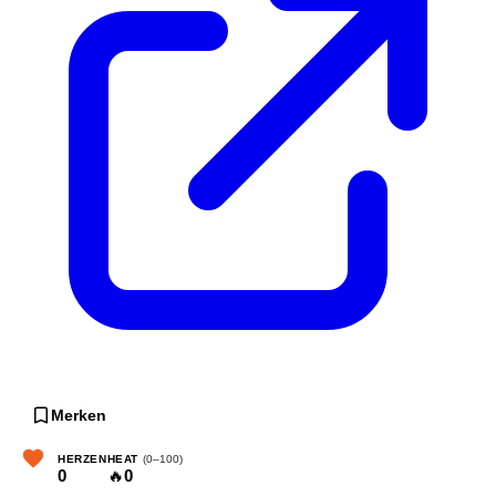
Merken
HERZEN
HEAT
(0–100)
0
🔥
0