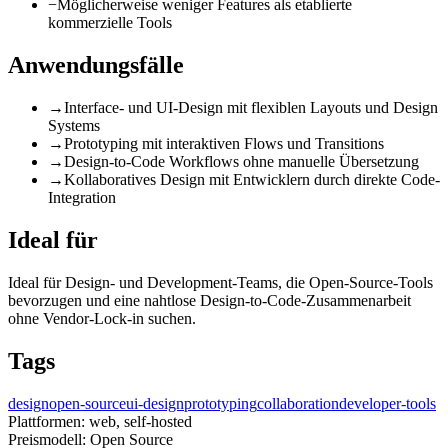
−
Möglicherweise weniger Features als etablierte
kommerzielle Tools
Anwendungsfälle
→
Interface- und UI-Design mit flexiblen Layouts und Design
Systems
→
Prototyping mit interaktiven Flows und Transitions
→
Design-to-Code Workflows ohne manuelle Übersetzung
→
Kollaboratives Design mit Entwicklern durch direkte Code-
Integration
Ideal für
Ideal für Design- und Development-Teams, die Open-Source-Tools
bevorzugen und eine nahtlose Design-to-Code-Zusammenarbeit
ohne Vendor-Lock-in suchen.
Tags
design
open-source
ui-design
prototyping
collaboration
developer-tools
Plattformen:
web, self-hosted
Preismodell:
Open Source