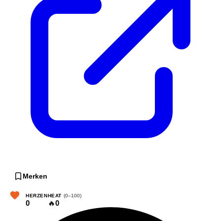
Merken
HERZEN
HEAT
(0–100)
0
🔥
0