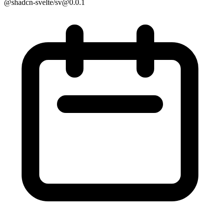
@shadcn-svelte/sv@0.0.1