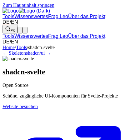
Zum Hauptinhalt springen
Tools
Wissenswertes
Frag Leo
Über das Projekt
DE
/
EN
⌘K
Tools
Wissenswertes
Frag Leo
Über das Projekt
DE
/
EN
Pfeil links und rechts: zum benachbarten Tool in der Übersicht wechsel
Home
/
Tools
/
shadcn-svelte
← Skeleton
shadcn/ui →
shadcn-svelte
Open Source
Schöne, zugängliche UI-Komponenten für Svelte-Projekte
Website besuchen