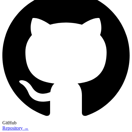
GitHub
Repository →