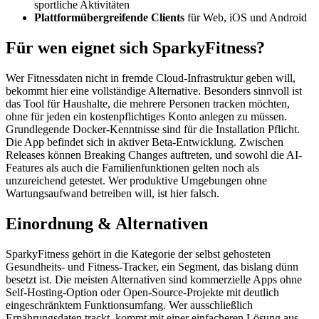
sportliche Aktivitäten
Plattformübergreifende Clients
für Web, iOS und Android
Für wen eignet sich SparkyFitness?
Wer Fitnessdaten nicht in fremde Cloud-Infrastruktur geben will,
bekommt hier eine vollständige Alternative. Besonders sinnvoll ist
das Tool für Haushalte, die mehrere Personen tracken möchten,
ohne für jeden ein kostenpflichtiges Konto anlegen zu müssen.
Grundlegende Docker-Kenntnisse sind für die Installation Pflicht.
Die App befindet sich in aktiver Beta-Entwicklung. Zwischen
Releases können Breaking Changes auftreten, und sowohl die AI-
Features als auch die Familienfunktionen gelten noch als
unzureichend getestet. Wer produktive Umgebungen ohne
Wartungsaufwand betreiben will, ist hier falsch.
Einordnung & Alternativen
SparkyFitness gehört in die Kategorie der selbst gehosteten
Gesundheits- und Fitness-Tracker, ein Segment, das bislang dünn
besetzt ist. Die meisten Alternativen sind kommerzielle Apps ohne
Self-Hosting-Option oder Open-Source-Projekte mit deutlich
eingeschränktem Funktionsumfang. Wer ausschließlich
Ernährungsdaten trackt, kommt mit einer einfacheren Lösung aus.