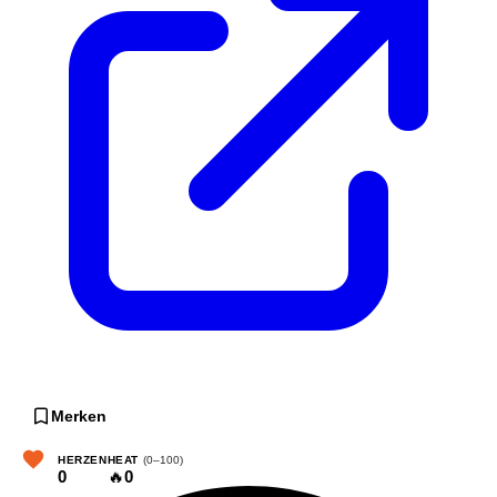
Merken
HERZEN
HEAT
(0–100)
0
🔥
0