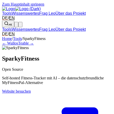
Zum Hauptinhalt springen
Tools
Wissenswertes
Frag Leo
Über das Projekt
DE
/
EN
⌘K
Tools
Wissenswertes
Frag Leo
Über das Projekt
DE
/
EN
Pfeil links und rechts: zum benachbarten Tool in der Übersicht wechsel
Home
/
Tools
/
SparkyFitness
← Wallos
Teable →
SparkyFitness
Open Source
Self-hosted Fitness-Tracker mit AI – die datenschutzfreundliche
MyFitnessPal-Alternative
Website besuchen