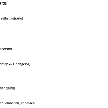
ards
ehostet
hangelog