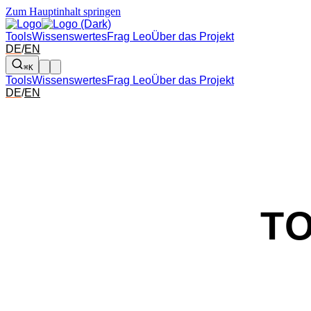
Zum Hauptinhalt springen
Tools
Wissenswertes
Frag Leo
Über das Projekt
DE
/
EN
⌘K
Tools
Wissenswertes
Frag Leo
Über das Projekt
DE
/
EN
T