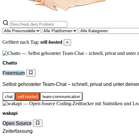
Gefiltert nach Tag:
self-hosted
×
Chatto
Freemium
Selbst gehosteter Team-Chat – schnell, privat und unter deiner
chat
self-hosted
team-communication
wakapi
Open Source
Zeiterfassung