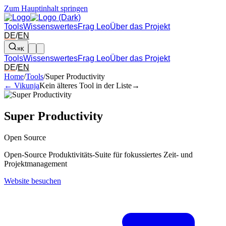
Zum Hauptinhalt springen
Tools
Wissenswertes
Frag Leo
Über das Projekt
DE
/
EN
⌘K
Tools
Wissenswertes
Frag Leo
Über das Projekt
DE
/
EN
Pfeil links und rechts: zum benachbarten Tool in der Übersicht wechsel
Home
/
Tools
/
Super Productivity
← Vikunja
Kein älteres Tool in der Liste
→
Super Productivity
Open Source
Open-Source Produktivitäts-Suite für fokussiertes Zeit- und
Projektmanagement
Website besuchen