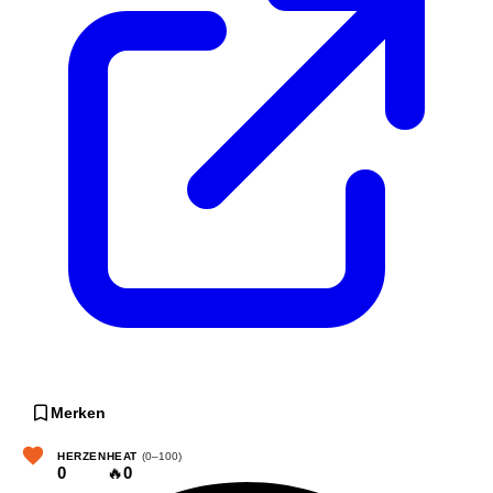
Merken
HERZEN
HEAT
(0–100)
0
🔥
0