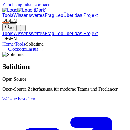
Zum Hauptinhalt springen
Tools
Wissenswertes
Frag Leo
Über das Projekt
DE
/
EN
⌘K
Tools
Wissenswertes
Frag Leo
Über das Projekt
DE
/
EN
Pfeil links und rechts: zum benachbarten Tool in der Übersicht wechsel
Home
/
Tools
/
Solidtime
← Clockodo
Lasius →
Solidtime
Open Source
Open-Source Zeiterfassung für moderne Teams und Freelancer
Website besuchen