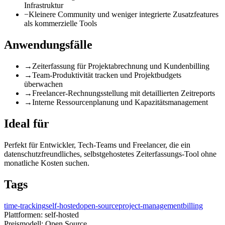
Infrastruktur
−
Kleinere Community und weniger integrierte Zusatzfeatures
als kommerzielle Tools
Anwendungsfälle
→
Zeiterfassung für Projektabrechnung und Kundenbilling
→
Team-Produktivität tracken und Projektbudgets
überwachen
→
Freelancer-Rechnungsstellung mit detaillierten Zeitreports
→
Interne Ressourcenplanung und Kapazitätsmanagement
Ideal für
Perfekt für Entwickler, Tech-Teams und Freelancer, die ein
datenschutzfreundliches, selbstgehostetes Zeiterfassungs-Tool ohne
monatliche Kosten suchen.
Tags
time-tracking
self-hosted
open-source
project-management
billing
Plattformen:
self-hosted
Preismodell:
Open Source