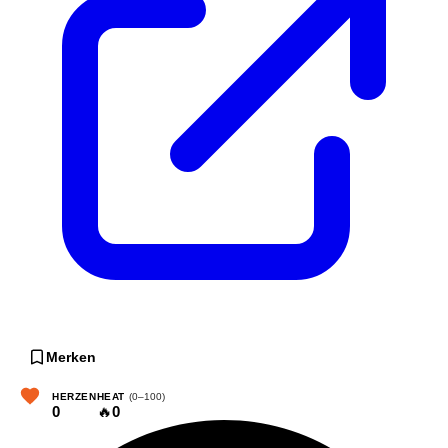
Merken
HERZEN
HEAT
(0–100)
0
🔥
0