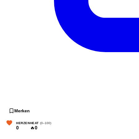
Merken
HERZEN
HEAT
(0–100)
0
🔥
0