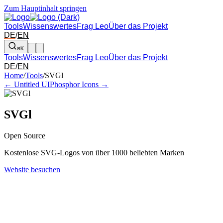
Zum Hauptinhalt springen
Tools
Wissenswertes
Frag Leo
Über das Projekt
DE
/
EN
⌘K
Tools
Wissenswertes
Frag Leo
Über das Projekt
DE
/
EN
Pfeil links und rechts: zum benachbarten Tool in der Übersicht wechsel
Home
/
Tools
/
SVGl
← Untitled UI
Phosphor Icons →
SVGl
Open Source
Kostenlose SVG-Logos von über 1000 beliebten Marken
Website besuchen