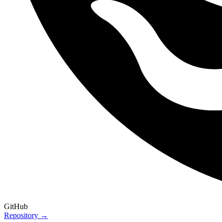
GitHub
Repository →