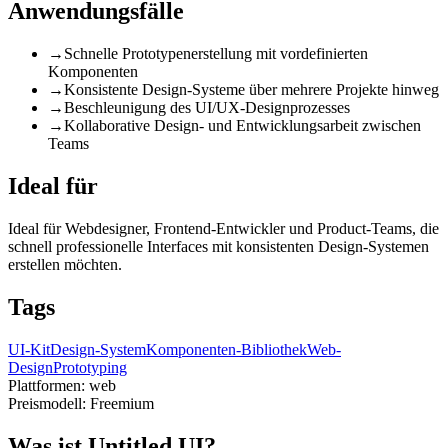
Anwendungsfälle
→
Schnelle Prototypenerstellung mit vordefinierten
Komponenten
→
Konsistente Design-Systeme über mehrere Projekte hinweg
→
Beschleunigung des UI/UX-Designprozesses
→
Kollaborative Design- und Entwicklungsarbeit zwischen
Teams
Ideal für
Ideal für Webdesigner, Frontend-Entwickler und Product-Teams, die
schnell professionelle Interfaces mit konsistenten Design-Systemen
erstellen möchten.
Tags
UI-Kit
Design-System
Komponenten-Bibliothek
Web-
Design
Prototyping
Plattformen:
web
Preismodell:
Freemium
Was ist Untitled UI?