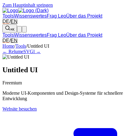
Zum Hauptinhalt springen
Tools
Wissenswertes
Frag Leo
Über das Projekt
DE
/
EN
⌘K
Tools
Wissenswertes
Frag Leo
Über das Projekt
DE
/
EN
Pfeil links und rechts: zum benachbarten Tool in der Übersicht wechsel
Home
/
Tools
/
Untitled UI
← Relume
SVGl →
Untitled UI
Freemium
Moderne UI-Komponenten und Design-Systeme für schnellere
Entwicklung
Website besuchen