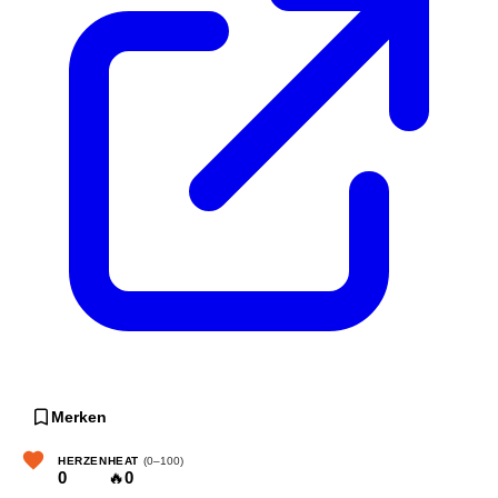
Merken
HERZEN
HEAT
(0–100)
0
🔥
0