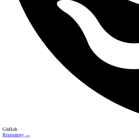
GitHub
Repository →