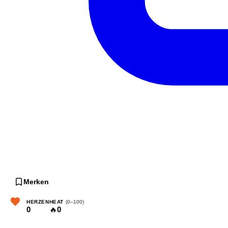
Merken
HERZEN
HEAT
(0–100)
0
🔥
0