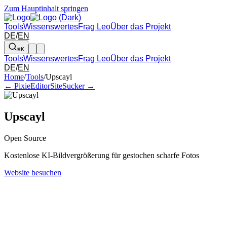
Zum Hauptinhalt springen
Tools
Wissenswertes
Frag Leo
Über das Projekt
DE
/
EN
⌘K
Tools
Wissenswertes
Frag Leo
Über das Projekt
DE
/
EN
Pfeil links und rechts: zum benachbarten Tool in der Übersicht wechsel
Home
/
Tools
/
Upscayl
← PixieEditor
SiteSucker →
Upscayl
Open Source
Kostenlose KI-Bildvergrößerung für gestochen scharfe Fotos
Website besuchen