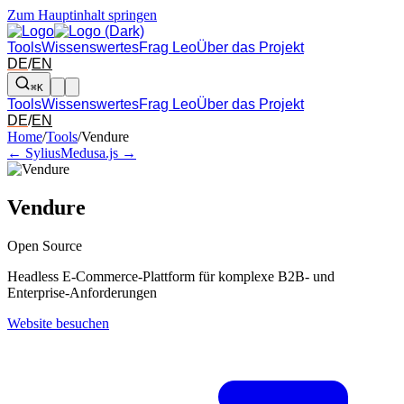
Zum Hauptinhalt springen
Tools
Wissenswertes
Frag Leo
Über das Projekt
DE
/
EN
⌘K
Tools
Wissenswertes
Frag Leo
Über das Projekt
DE
/
EN
Pfeil links und rechts: zum benachbarten Tool in der Übersicht wechsel
Home
/
Tools
/
Vendure
← Sylius
Medusa.js →
Vendure
Open Source
Headless E-Commerce-Plattform für komplexe B2B- und
Enterprise-Anforderungen
Website besuchen