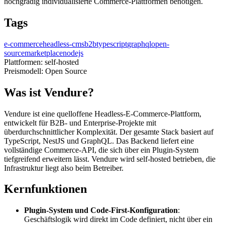
hochgradig individualisierte Commerce-Plattformen benötigen.
Tags
e-commerce
headless-cms
b2b
typescript
graphql
open-
source
marketplace
nodejs
Plattformen:
self-hosted
Preismodell:
Open Source
Was ist Vendure?
Vendure ist eine quelloffene Headless-E-Commerce-Plattform,
entwickelt für B2B- und Enterprise-Projekte mit
überdurchschnittlicher Komplexität. Der gesamte Stack basiert auf
TypeScript, NestJS und GraphQL. Das Backend liefert eine
vollständige Commerce-API, die sich über ein Plugin-System
tiefgreifend erweitern lässt. Vendure wird self-hosted betrieben, die
Infrastruktur liegt also beim Betreiber.
Kernfunktionen
Plugin-System und Code-First-Konfiguration
:
Geschäftslogik wird direkt im Code definiert, nicht über ein