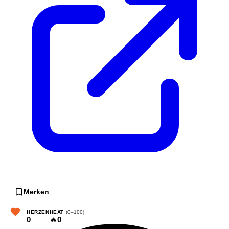
Merken
HERZEN
HEAT
(0–100)
0
🔥
0