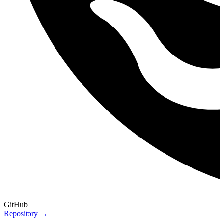
GitHub
Repository →