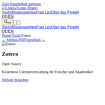
Zum Hauptinhalt springen
Tools
Wissenswertes
Frag Leo
Über das Projekt
DE
/
EN
⌘K
Tools
Wissenswertes
Frag Leo
Über das Projekt
DE
/
EN
Pfeil links und rechts: zum benachbarten Tool in der Übersicht wechsel
Home
/
Tools
/
Zotero
← Stirling-PDF
OpenSign →
Zotero
Open Source
Kostenlose Literaturverwaltung für Forscher und Akademiker
Website besuchen