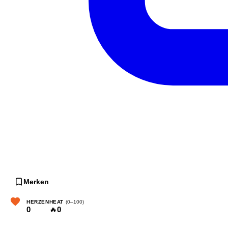
Merken
HERZEN
HEAT
(0–100)
0
🔥
0