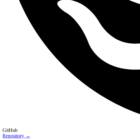
GitHub
Repository →