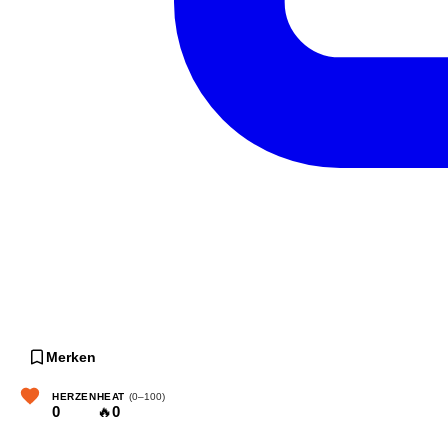
Merken
HERZEN
HEAT
(0–100)
0
🔥
0