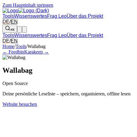
Zum Hauptinhalt springen
Tools
Wissenswertes
Frag Leo
Über das Projekt
DE
/
EN
⌘K
Tools
Wissenswertes
Frag Leo
Über das Projekt
DE
/
EN
Pfeil links und rechts: zum benachbarten Tool in der Übersicht wechsel
Home
/
Tools
/
Wallabag
← Feedbin
Karakeep →
Wallabag
Open Source
Deine persönliche Leseliste – speichern, organisieren, offline lesen
Website besuchen